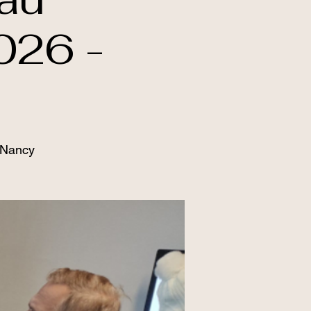
026 -
-Nancy