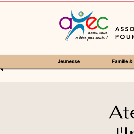
ASSO
POUR
Jeunesse
Famille & 
Ate
l'