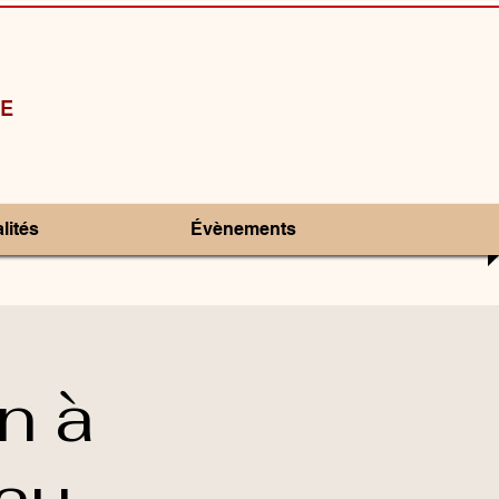
E
lités
Évènements
on à
 au