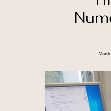
Numé
Mardi