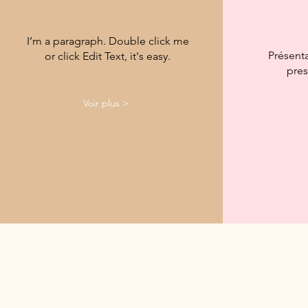
I’m a paragraph. Double click me
Présent
or click Edit Text, it's easy.
pres
Voir plus >