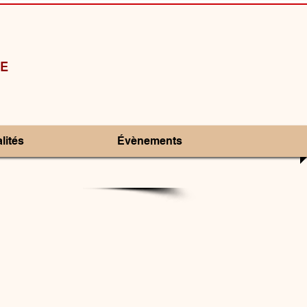
E
lités
Évènements